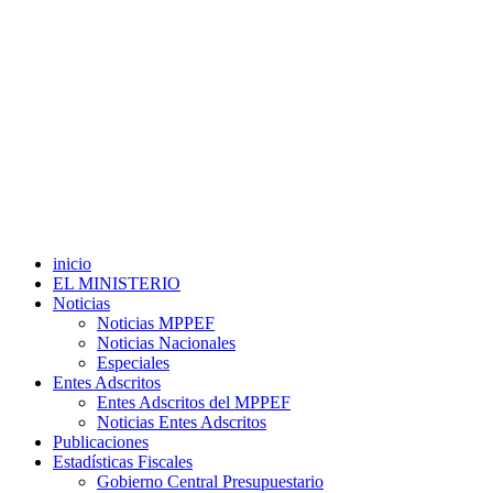
inicio
EL MINISTERIO
Noticias
Noticias MPPEF
Noticias Nacionales
Especiales
Entes Adscritos
Entes Adscritos del MPPEF
Noticias Entes Adscritos
Publicaciones
Estadísticas Fiscales
Gobierno Central Presupuestario