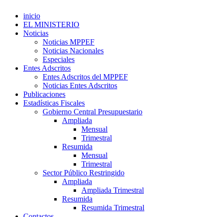
inicio
EL MINISTERIO
Noticias
Noticias MPPEF
Noticias Nacionales
Especiales
Entes Adscritos
Entes Adscritos del MPPEF
Noticias Entes Adscritos
Publicaciones
Estadísticas Fiscales
Gobierno Central Presupuestario
Ampliada
Mensual
Trimestral
Resumida
Mensual
Trimestral
Sector Público Restringido
Ampliada
Ampliada Trimestral
Resumida
Resumida Trimestral
Contactos