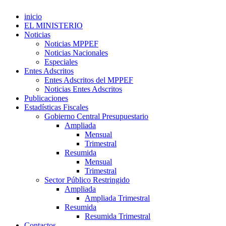
inicio
EL MINISTERIO
Noticias
Noticias MPPEF
Noticias Nacionales
Especiales
Entes Adscritos
Entes Adscritos del MPPEF
Noticias Entes Adscritos
Publicaciones
Estadísticas Fiscales
Gobierno Central Presupuestario
Ampliada
Mensual
Trimestral
Resumida
Mensual
Trimestral
Sector Público Restringido
Ampliada
Ampliada Trimestral
Resumida
Resumida Trimestral
Contactos