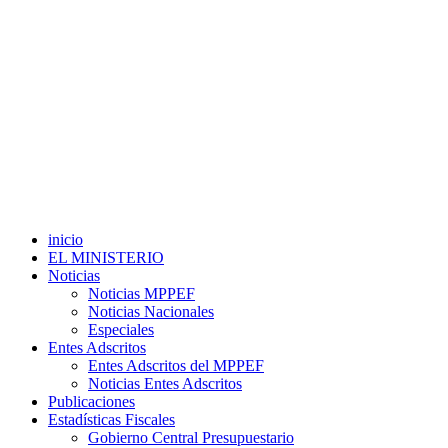
inicio
EL MINISTERIO
Noticias
Noticias MPPEF
Noticias Nacionales
Especiales
Entes Adscritos
Entes Adscritos del MPPEF
Noticias Entes Adscritos
Publicaciones
Estadísticas Fiscales
Gobierno Central Presupuestario