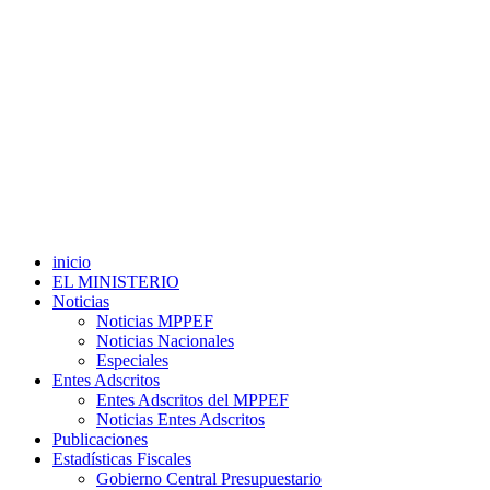
inicio
EL MINISTERIO
Noticias
Noticias MPPEF
Noticias Nacionales
Especiales
Entes Adscritos
Entes Adscritos del MPPEF
Noticias Entes Adscritos
Publicaciones
Estadísticas Fiscales
Gobierno Central Presupuestario