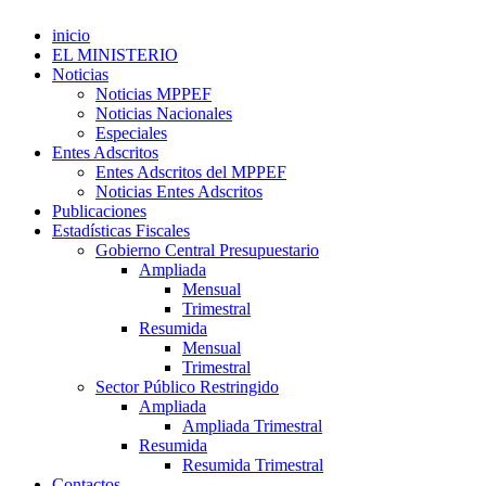
inicio
EL MINISTERIO
Noticias
Noticias MPPEF
Noticias Nacionales
Especiales
Entes Adscritos
Entes Adscritos del MPPEF
Noticias Entes Adscritos
Publicaciones
Estadísticas Fiscales
Gobierno Central Presupuestario
Ampliada
Mensual
Trimestral
Resumida
Mensual
Trimestral
Sector Público Restringido
Ampliada
Ampliada Trimestral
Resumida
Resumida Trimestral
Contactos