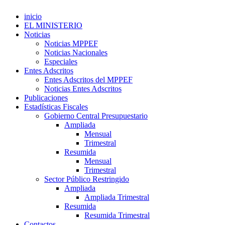
inicio
EL MINISTERIO
Noticias
Noticias MPPEF
Noticias Nacionales
Especiales
Entes Adscritos
Entes Adscritos del MPPEF
Noticias Entes Adscritos
Publicaciones
Estadísticas Fiscales
Gobierno Central Presupuestario
Ampliada
Mensual
Trimestral
Resumida
Mensual
Trimestral
Sector Público Restringido
Ampliada
Ampliada Trimestral
Resumida
Resumida Trimestral
Contactos