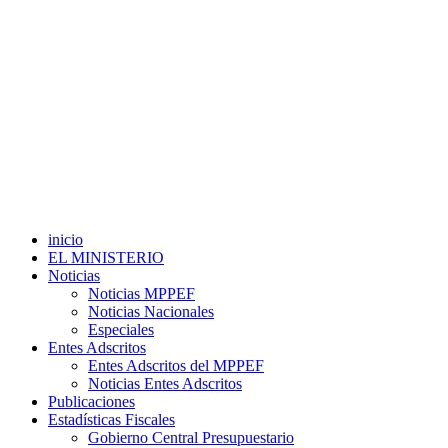
inicio
EL MINISTERIO
Noticias
Noticias MPPEF
Noticias Nacionales
Especiales
Entes Adscritos
Entes Adscritos del MPPEF
Noticias Entes Adscritos
Publicaciones
Estadísticas Fiscales
Gobierno Central Presupuestario