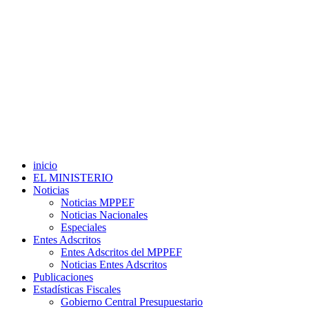
inicio
EL MINISTERIO
Noticias
Noticias MPPEF
Noticias Nacionales
Especiales
Entes Adscritos
Entes Adscritos del MPPEF
Noticias Entes Adscritos
Publicaciones
Estadísticas Fiscales
Gobierno Central Presupuestario