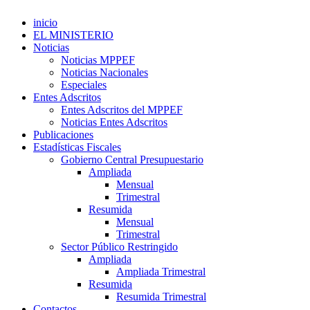
inicio
EL MINISTERIO
Noticias
Noticias MPPEF
Noticias Nacionales
Especiales
Entes Adscritos
Entes Adscritos del MPPEF
Noticias Entes Adscritos
Publicaciones
Estadísticas Fiscales
Gobierno Central Presupuestario
Ampliada
Mensual
Trimestral
Resumida
Mensual
Trimestral
Sector Público Restringido
Ampliada
Ampliada Trimestral
Resumida
Resumida Trimestral
Contactos