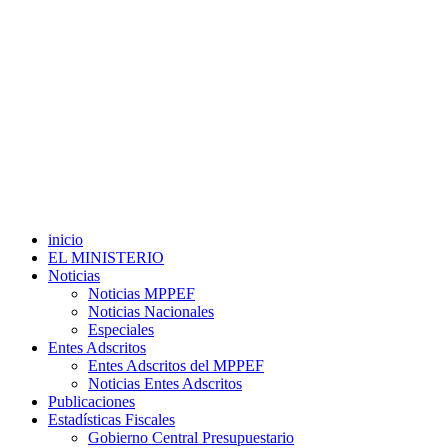
inicio
EL MINISTERIO
Noticias
Noticias MPPEF
Noticias Nacionales
Especiales
Entes Adscritos
Entes Adscritos del MPPEF
Noticias Entes Adscritos
Publicaciones
Estadísticas Fiscales
Gobierno Central Presupuestario