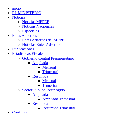
inicio
EL MINISTERIO
Noticias
Noticias MPPEF
Noticias Nacionales
Especiales
Entes Adscritos
Entes Adscritos del MPPEF
Noticias Entes Adscritos
Publicaciones
Estadísticas Fiscales
Gobierno Central Presupuestario
Ampliada
Mensual
Trimestral
Resumida
Mensual
Trimestral
Sector Público Restringido
Ampliada
Ampliada Trimestral
Resumida
Resumida Trimestral
Contactos