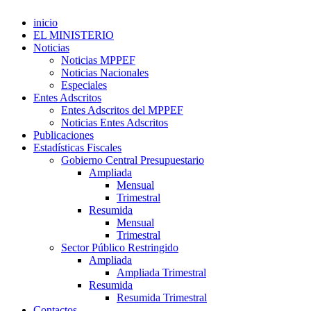
inicio
EL MINISTERIO
Noticias
Noticias MPPEF
Noticias Nacionales
Especiales
Entes Adscritos
Entes Adscritos del MPPEF
Noticias Entes Adscritos
Publicaciones
Estadísticas Fiscales
Gobierno Central Presupuestario
Ampliada
Mensual
Trimestral
Resumida
Mensual
Trimestral
Sector Público Restringido
Ampliada
Ampliada Trimestral
Resumida
Resumida Trimestral
Contactos