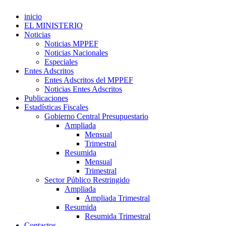
inicio
EL MINISTERIO
Noticias
Noticias MPPEF
Noticias Nacionales
Especiales
Entes Adscritos
Entes Adscritos del MPPEF
Noticias Entes Adscritos
Publicaciones
Estadísticas Fiscales
Gobierno Central Presupuestario
Ampliada
Mensual
Trimestral
Resumida
Mensual
Trimestral
Sector Público Restringido
Ampliada
Ampliada Trimestral
Resumida
Resumida Trimestral
Contactos