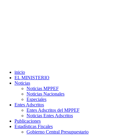
inicio
EL MINISTERIO
Noticias
Noticias MPPEF
Noticias Nacionales
Especiales
Entes Adscritos
Entes Adscritos del MPPEF
Noticias Entes Adscritos
Publicaciones
Estadísticas Fiscales
Gobierno Central Presupuestario