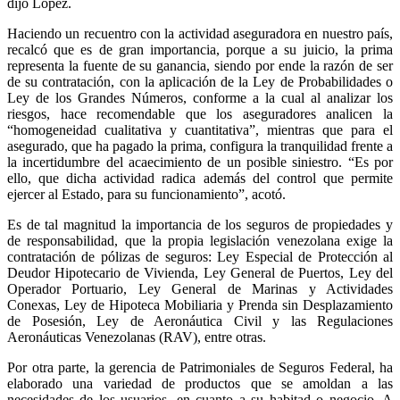
dijo López.
Haciendo un recuentro con la actividad aseguradora en nuestro país,
recalcó que es de gran importancia, porque a su juicio, la prima
representa la fuente de su ganancia, siendo por ende la razón de ser
de su contratación, con la aplicación de la Ley de Probabilidades o
Ley de los Grandes Números, conforme a la cual al analizar los
riesgos, hace recomendable que los aseguradores analicen la
“homogeneidad cualitativa y cuantitativa”, mientras que para el
asegurado, que ha pagado la prima, configura la tranquilidad frente a
la incertidumbre del acaecimiento de un posible siniestro. “Es por
ello, que dicha actividad radica además del control que permite
ejercer al Estado, para su funcionamiento”, acotó.
Es de tal magnitud la importancia de los seguros de propiedades y
de responsabilidad, que la propia legislación venezolana exige la
contratación de pólizas de seguros: Ley Especial de Protección al
Deudor Hipotecario de Vivienda, Ley General de Puertos, Ley del
Operador Portuario, Ley General de Marinas y Actividades
Conexas, Ley de Hipoteca Mobiliaria y Prenda sin Desplazamiento
de Posesión, Ley de Aeronáutica Civil y las Regulaciones
Aeronáuticas Venezolanas (RAV), entre otras.
Por otra parte, la gerencia de Patrimoniales de Seguros Federal, ha
elaborado una variedad de productos que se amoldan a las
necesidades de los usuarios, en cuanto a su habitad o negocio. A