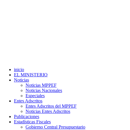
inicio
EL MINISTERIO
Noticias
Noticias MPPEF
Noticias Nacionales
Especiales
Entes Adscritos
Entes Adscritos del MPPEF
Noticias Entes Adscritos
Publicaciones
Estadísticas Fiscales
Gobierno Central Presupuestario