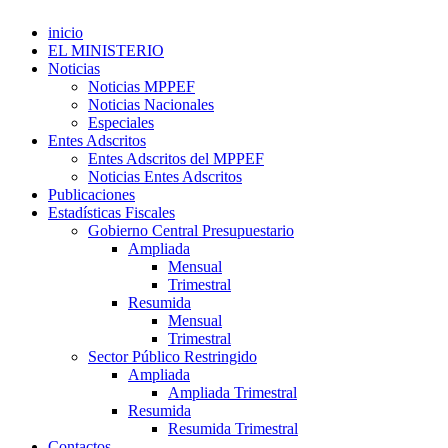
inicio
EL MINISTERIO
Noticias
Noticias MPPEF
Noticias Nacionales
Especiales
Entes Adscritos
Entes Adscritos del MPPEF
Noticias Entes Adscritos
Publicaciones
Estadísticas Fiscales
Gobierno Central Presupuestario
Ampliada
Mensual
Trimestral
Resumida
Mensual
Trimestral
Sector Público Restringido
Ampliada
Ampliada Trimestral
Resumida
Resumida Trimestral
Contactos