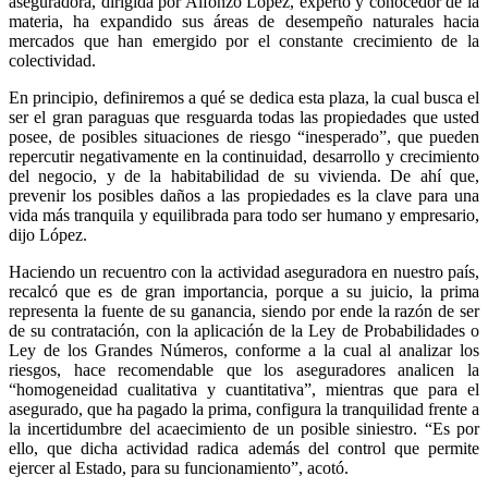
aseguradora, dirigida por Alfonzo López, experto y conocedor de la
materia, ha expandido sus áreas de desempeño naturales hacia
mercados que han emergido por el constante crecimiento de la
colectividad.
En principio, definiremos a qué se dedica esta plaza, la cual busca el
ser el gran paraguas que resguarda todas las propiedades que usted
posee, de posibles situaciones de riesgo “inesperado”, que pueden
repercutir negativamente en la continuidad, desarrollo y crecimiento
del negocio, y de la habitabilidad de su vivienda. De ahí que,
prevenir los posibles daños a las propiedades es la clave para una
vida más tranquila y equilibrada para todo ser humano y empresario,
dijo López.
Haciendo un recuentro con la actividad aseguradora en nuestro país,
recalcó que es de gran importancia, porque a su juicio, la prima
representa la fuente de su ganancia, siendo por ende la razón de ser
de su contratación, con la aplicación de la Ley de Probabilidades o
Ley de los Grandes Números, conforme a la cual al analizar los
riesgos, hace recomendable que los aseguradores analicen la
“homogeneidad cualitativa y cuantitativa”, mientras que para el
asegurado, que ha pagado la prima, configura la tranquilidad frente a
la incertidumbre del acaecimiento de un posible siniestro. “Es por
ello, que dicha actividad radica además del control que permite
ejercer al Estado, para su funcionamiento”, acotó.