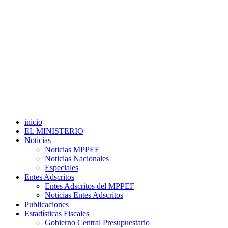
inicio
EL MINISTERIO
Noticias
Noticias MPPEF
Noticias Nacionales
Especiales
Entes Adscritos
Entes Adscritos del MPPEF
Noticias Entes Adscritos
Publicaciones
Estadísticas Fiscales
Gobierno Central Presupuestario