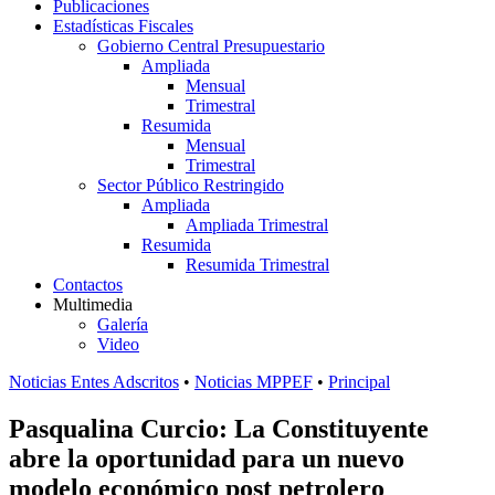
Publicaciones
Estadísticas Fiscales
Gobierno Central Presupuestario
Ampliada
Mensual
Trimestral
Resumida
Mensual
Trimestral
Sector Público Restringido
Ampliada
Ampliada Trimestral
Resumida
Resumida Trimestral
Contactos
Multimedia
Galería
Video
Noticias Entes Adscritos
•
Noticias MPPEF
•
Principal
Pasqualina Curcio: La Constituyente
abre la oportunidad para un nuevo
modelo económico post petrolero