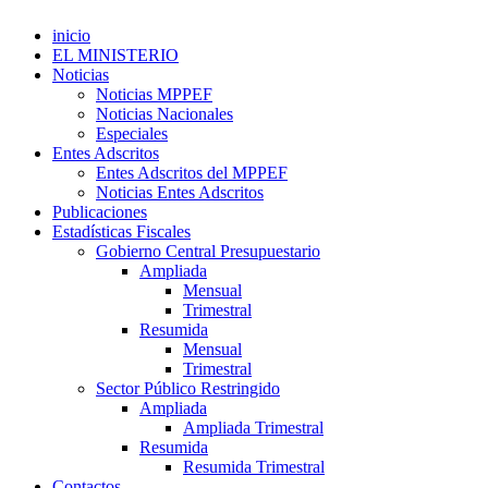
inicio
EL MINISTERIO
Noticias
Noticias MPPEF
Noticias Nacionales
Especiales
Entes Adscritos
Entes Adscritos del MPPEF
Noticias Entes Adscritos
Publicaciones
Estadísticas Fiscales
Gobierno Central Presupuestario
Ampliada
Mensual
Trimestral
Resumida
Mensual
Trimestral
Sector Público Restringido
Ampliada
Ampliada Trimestral
Resumida
Resumida Trimestral
Contactos