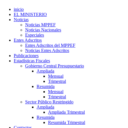
inicio
EL MINISTERIO
Noticias
Noticias MPPEF
Noticias Nacionales
Especiales
Entes Adscritos
Entes Adscritos del MPPEF
Noticias Entes Adscritos
Publicaciones
Estadísticas Fiscales
Gobierno Central Presupuestario
Ampliada
Mensual
Trimestral
Resumida
Mensual
Trimestral
Sector Público Restringido
Ampliada
Ampliada Trimestral
Resumida
Resumida Trimestral
Contactos