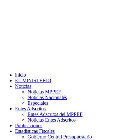
inicio
EL MINISTERIO
Noticias
Noticias MPPEF
Noticias Nacionales
Especiales
Entes Adscritos
Entes Adscritos del MPPEF
Noticias Entes Adscritos
Publicaciones
Estadísticas Fiscales
Gobierno Central Presupuestario