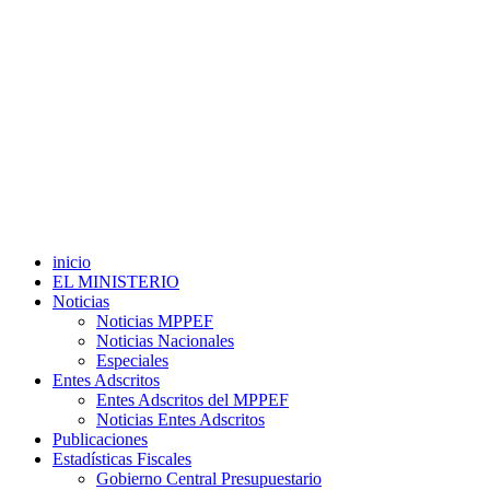
inicio
EL MINISTERIO
Noticias
Noticias MPPEF
Noticias Nacionales
Especiales
Entes Adscritos
Entes Adscritos del MPPEF
Noticias Entes Adscritos
Publicaciones
Estadísticas Fiscales
Gobierno Central Presupuestario