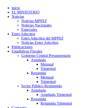
inicio
EL MINISTERIO
Noticias
Noticias MPPEF
Noticias Nacionales
Especiales
Entes Adscritos
Entes Adscritos del MPPEF
Noticias Entes Adscritos
Publicaciones
Estadísticas Fiscales
Gobierno Central Presupuestario
Ampliada
Mensual
Trimestral
Resumida
Mensual
Trimestral
Sector Público Restringido
Ampliada
Ampliada Trimestral
Resumida
Resumida Trimestral
Contactos