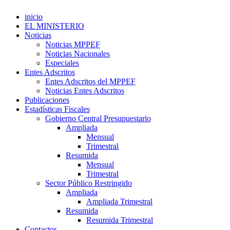
inicio
EL MINISTERIO
Noticias
Noticias MPPEF
Noticias Nacionales
Especiales
Entes Adscritos
Entes Adscritos del MPPEF
Noticias Entes Adscritos
Publicaciones
Estadísticas Fiscales
Gobierno Central Presupuestario
Ampliada
Mensual
Trimestral
Resumida
Mensual
Trimestral
Sector Público Restringido
Ampliada
Ampliada Trimestral
Resumida
Resumida Trimestral
Contactos