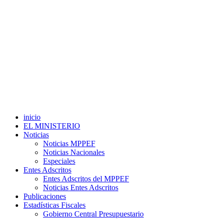
inicio
EL MINISTERIO
Noticias
Noticias MPPEF
Noticias Nacionales
Especiales
Entes Adscritos
Entes Adscritos del MPPEF
Noticias Entes Adscritos
Publicaciones
Estadísticas Fiscales
Gobierno Central Presupuestario