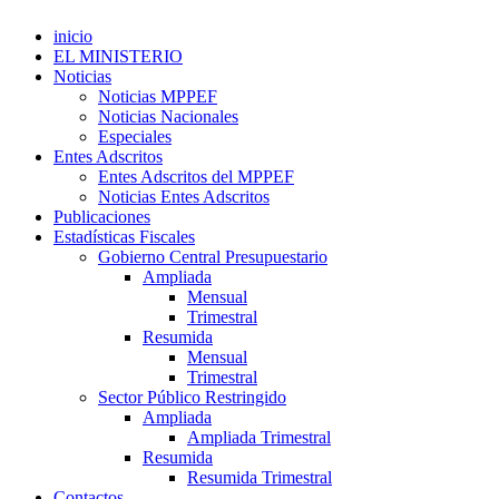
inicio
EL MINISTERIO
Noticias
Noticias MPPEF
Noticias Nacionales
Especiales
Entes Adscritos
Entes Adscritos del MPPEF
Noticias Entes Adscritos
Publicaciones
Estadísticas Fiscales
Gobierno Central Presupuestario
Ampliada
Mensual
Trimestral
Resumida
Mensual
Trimestral
Sector Público Restringido
Ampliada
Ampliada Trimestral
Resumida
Resumida Trimestral
Contactos