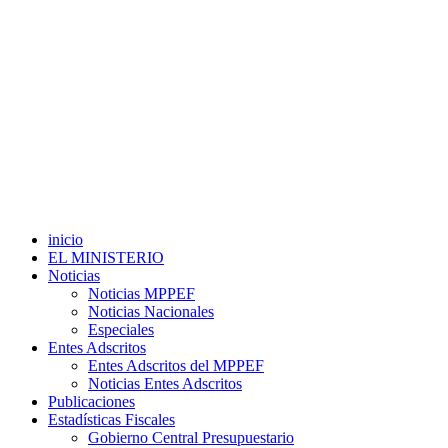
inicio
EL MINISTERIO
Noticias
Noticias MPPEF
Noticias Nacionales
Especiales
Entes Adscritos
Entes Adscritos del MPPEF
Noticias Entes Adscritos
Publicaciones
Estadísticas Fiscales
Gobierno Central Presupuestario