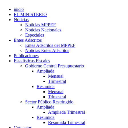
inicio
EL MINISTERIO
Noticias
Noticias MPPEF
Noticias Nacionales
Especiales
Entes Adscritos
Entes Adscritos del MPPEF
Noticias Entes Adscritos
Publicaciones
Estadísticas Fiscales
Gobierno Central Presupuestario
Ampliada
Mensual
Trimestral
Resumida
Mensual
Trimestral
Sector Público Restringido
Ampliada
Ampliada Trimestral
Resumida
Resumida Trimestral
Contactos