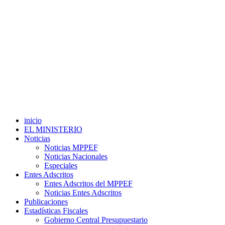
inicio
EL MINISTERIO
Noticias
Noticias MPPEF
Noticias Nacionales
Especiales
Entes Adscritos
Entes Adscritos del MPPEF
Noticias Entes Adscritos
Publicaciones
Estadísticas Fiscales
Gobierno Central Presupuestario