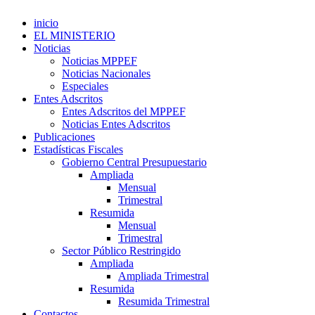
inicio
EL MINISTERIO
Noticias
Noticias MPPEF
Noticias Nacionales
Especiales
Entes Adscritos
Entes Adscritos del MPPEF
Noticias Entes Adscritos
Publicaciones
Estadísticas Fiscales
Gobierno Central Presupuestario
Ampliada
Mensual
Trimestral
Resumida
Mensual
Trimestral
Sector Público Restringido
Ampliada
Ampliada Trimestral
Resumida
Resumida Trimestral
Contactos