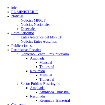
inicio
EL MINISTERIO
Noticias
Noticias MPPEF
Noticias Nacionales
Especiales
Entes Adscritos
Entes Adscritos del MPPEF
Noticias Entes Adscritos
Publicaciones
Estadísticas Fiscales
Gobierno Central Presupuestario
Ampliada
Mensual
Trimestral
Resumida
Mensual
Trimestral
Sector Público Restringido
Ampliada
Ampliada Trimestral
Resumida
Resumida Trimestral
Contactos