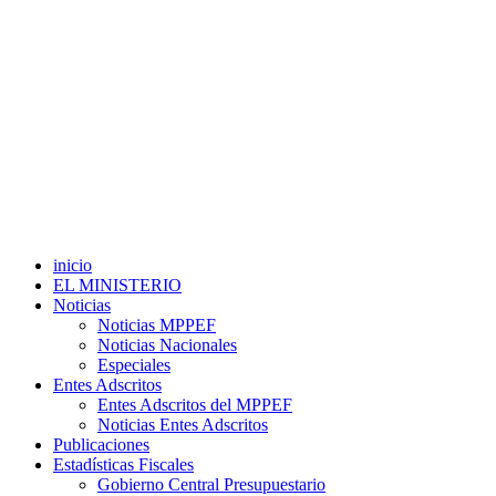
inicio
EL MINISTERIO
Noticias
Noticias MPPEF
Noticias Nacionales
Especiales
Entes Adscritos
Entes Adscritos del MPPEF
Noticias Entes Adscritos
Publicaciones
Estadísticas Fiscales
Gobierno Central Presupuestario