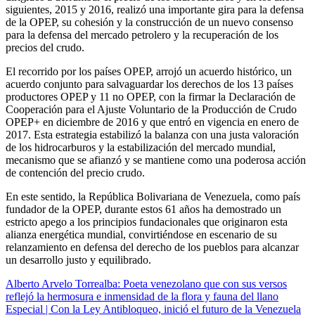
siguientes, 2015 y 2016, realizó una importante gira para la defensa
de la OPEP, su cohesión y la construcción de un nuevo consenso
para la defensa del mercado petrolero y la recuperación de los
precios del crudo.
El recorrido por los países OPEP, arrojó un acuerdo histórico, un
acuerdo conjunto para salvaguardar los derechos de los 13 países
productores OPEP y 11 no OPEP, con la firmar la Declaración de
Cooperación para el Ajuste Voluntario de la Producción de Crudo
OPEP+ en diciembre de 2016 y que entró en vigencia en enero de
2017. Esta estrategia estabilizó la balanza con una justa valoración
de los hidrocarburos y la estabilización del mercado mundial,
mecanismo que se afianzó y se mantiene como una poderosa acción
de contención del precio crudo.
En este sentido, la República Bolivariana de Venezuela, como país
fundador de la OPEP, durante estos 61 años ha demostrado un
estricto apego a los principios fundacionales que originaron esta
alianza energética mundial, convirtiéndose en escenario de su
relanzamiento en defensa del derecho de los pueblos para alcanzar
un desarrollo justo y equilibrado.
Alberto Arvelo Torrealba: Poeta venezolano que con sus versos
reflejó la hermosura e inmensidad de la flora y fauna del llano
Especial | Con la Ley Antibloqueo, inició el futuro de la Venezuela