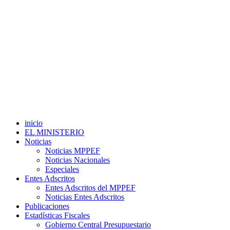
inicio
EL MINISTERIO
Noticias
Noticias MPPEF
Noticias Nacionales
Especiales
Entes Adscritos
Entes Adscritos del MPPEF
Noticias Entes Adscritos
Publicaciones
Estadísticas Fiscales
Gobierno Central Presupuestario