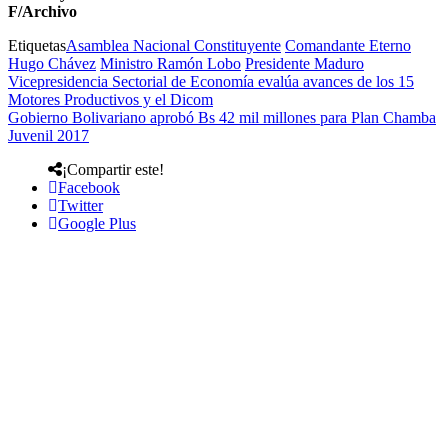
F/Archivo
Etiquetas
Asamblea Nacional Constituyente
Comandante Eterno
Hugo Chávez
Ministro Ramón Lobo
Presidente Maduro
Vicepresidencia Sectorial de Economía evalúa avances de los 15
Motores Productivos y el Dicom
Gobierno Bolivariano aprobó Bs 42 mil millones para Plan Chamba
Juvenil 2017
¡Compartir este!
Facebook
Twitter
Google Plus