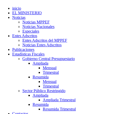
inicio
EL MINISTERIO
Noticias
Noticias MPPEF
Noticias Nacionales
Especiales
Entes Adscritos
Entes Adscritos del MPPEF
Noticias Entes Adscritos
Publicaciones
Estadísticas Fiscales
Gobierno Central Presupuestario
Ampliada
Mensual
Trimestral
Resumida
Mensual
Trimestral
Sector Público Restringido
Ampliada
Ampliada Trimestral
Resumida
Resumida Trimestral
Contactos