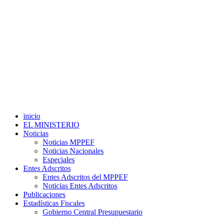
inicio
EL MINISTERIO
Noticias
Noticias MPPEF
Noticias Nacionales
Especiales
Entes Adscritos
Entes Adscritos del MPPEF
Noticias Entes Adscritos
Publicaciones
Estadísticas Fiscales
Gobierno Central Presupuestario