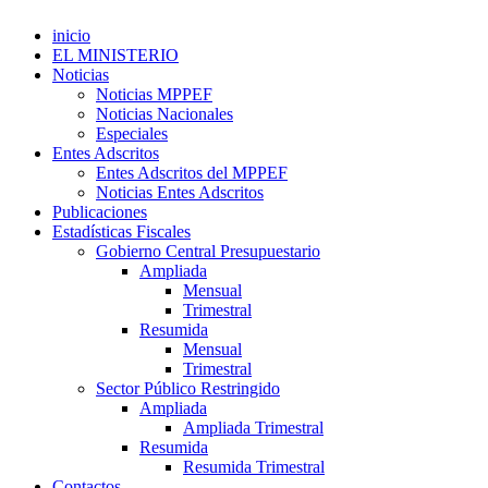
inicio
EL MINISTERIO
Noticias
Noticias MPPEF
Noticias Nacionales
Especiales
Entes Adscritos
Entes Adscritos del MPPEF
Noticias Entes Adscritos
Publicaciones
Estadísticas Fiscales
Gobierno Central Presupuestario
Ampliada
Mensual
Trimestral
Resumida
Mensual
Trimestral
Sector Público Restringido
Ampliada
Ampliada Trimestral
Resumida
Resumida Trimestral
Contactos