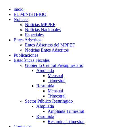
inicio
EL MINISTERIO
Noticias
Noticias MPPEF
Noticias Nacionales
Especiales
Entes Adscritos
Entes Adscritos del MPPEF
Noticias Entes Adscritos
Publicaciones
Estadísticas Fiscales
Gobierno Central Presupuestario
Ampliada
Mensual
Trimestral
Resumida
Mensual
Trimestral
Sector Público Restringido
Ampliada
Ampliada Trimestral
Resumida
Resumida Trimestral
Contactos