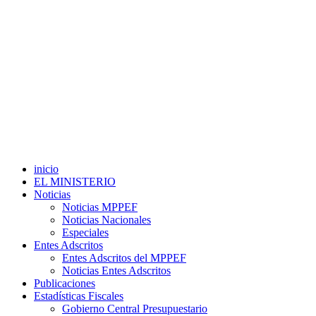
inicio
EL MINISTERIO
Noticias
Noticias MPPEF
Noticias Nacionales
Especiales
Entes Adscritos
Entes Adscritos del MPPEF
Noticias Entes Adscritos
Publicaciones
Estadísticas Fiscales
Gobierno Central Presupuestario