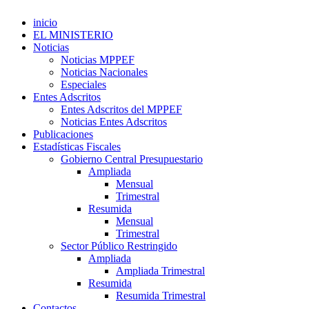
inicio
EL MINISTERIO
Noticias
Noticias MPPEF
Noticias Nacionales
Especiales
Entes Adscritos
Entes Adscritos del MPPEF
Noticias Entes Adscritos
Publicaciones
Estadísticas Fiscales
Gobierno Central Presupuestario
Ampliada
Mensual
Trimestral
Resumida
Mensual
Trimestral
Sector Público Restringido
Ampliada
Ampliada Trimestral
Resumida
Resumida Trimestral
Contactos