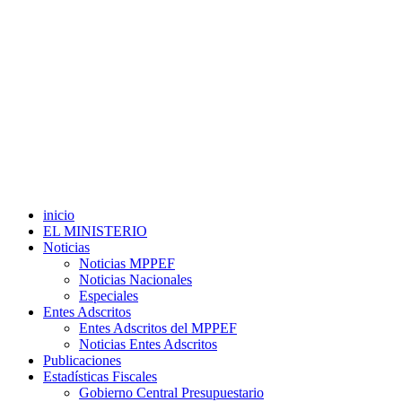
inicio
EL MINISTERIO
Noticias
Noticias MPPEF
Noticias Nacionales
Especiales
Entes Adscritos
Entes Adscritos del MPPEF
Noticias Entes Adscritos
Publicaciones
Estadísticas Fiscales
Gobierno Central Presupuestario