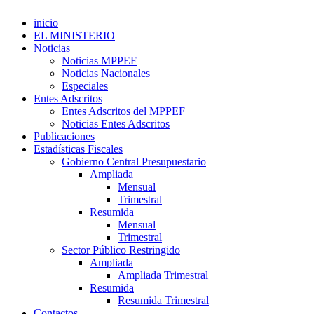
inicio
EL MINISTERIO
Noticias
Noticias MPPEF
Noticias Nacionales
Especiales
Entes Adscritos
Entes Adscritos del MPPEF
Noticias Entes Adscritos
Publicaciones
Estadísticas Fiscales
Gobierno Central Presupuestario
Ampliada
Mensual
Trimestral
Resumida
Mensual
Trimestral
Sector Público Restringido
Ampliada
Ampliada Trimestral
Resumida
Resumida Trimestral
Contactos