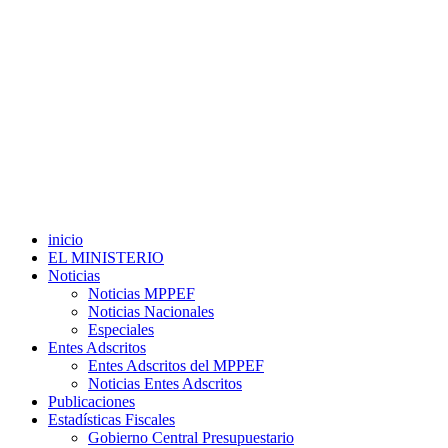
inicio
EL MINISTERIO
Noticias
Noticias MPPEF
Noticias Nacionales
Especiales
Entes Adscritos
Entes Adscritos del MPPEF
Noticias Entes Adscritos
Publicaciones
Estadísticas Fiscales
Gobierno Central Presupuestario