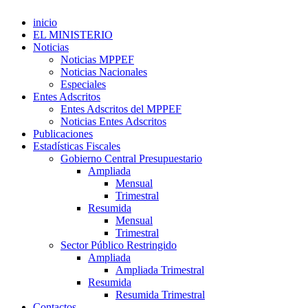
inicio
EL MINISTERIO
Noticias
Noticias MPPEF
Noticias Nacionales
Especiales
Entes Adscritos
Entes Adscritos del MPPEF
Noticias Entes Adscritos
Publicaciones
Estadísticas Fiscales
Gobierno Central Presupuestario
Ampliada
Mensual
Trimestral
Resumida
Mensual
Trimestral
Sector Público Restringido
Ampliada
Ampliada Trimestral
Resumida
Resumida Trimestral
Contactos