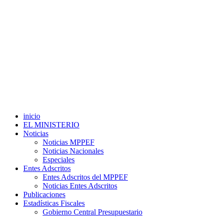
inicio
EL MINISTERIO
Noticias
Noticias MPPEF
Noticias Nacionales
Especiales
Entes Adscritos
Entes Adscritos del MPPEF
Noticias Entes Adscritos
Publicaciones
Estadísticas Fiscales
Gobierno Central Presupuestario