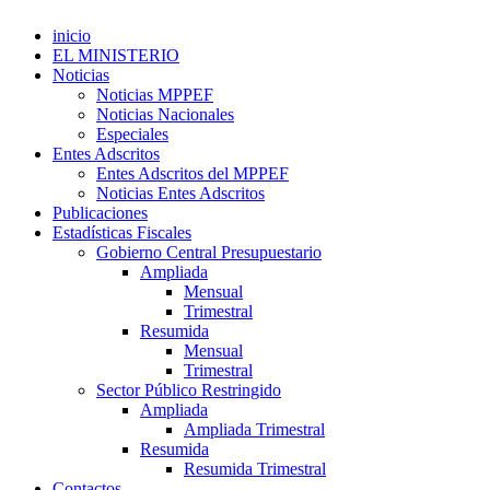
inicio
EL MINISTERIO
Noticias
Noticias MPPEF
Noticias Nacionales
Especiales
Entes Adscritos
Entes Adscritos del MPPEF
Noticias Entes Adscritos
Publicaciones
Estadísticas Fiscales
Gobierno Central Presupuestario
Ampliada
Mensual
Trimestral
Resumida
Mensual
Trimestral
Sector Público Restringido
Ampliada
Ampliada Trimestral
Resumida
Resumida Trimestral
Contactos