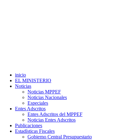
inicio
EL MINISTERIO
Noticias
Noticias MPPEF
Noticias Nacionales
Especiales
Entes Adscritos
Entes Adscritos del MPPEF
Noticias Entes Adscritos
Publicaciones
Estadísticas Fiscales
Gobierno Central Presupuestario