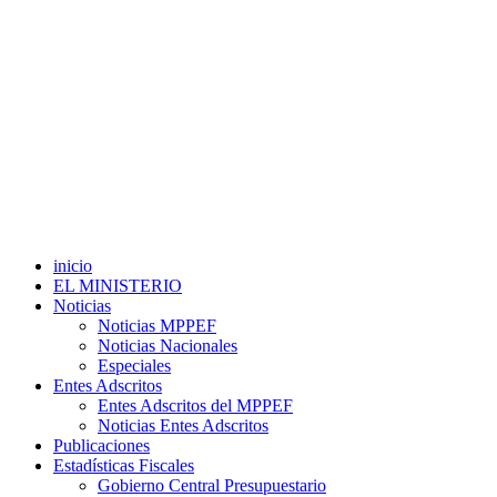
inicio
EL MINISTERIO
Noticias
Noticias MPPEF
Noticias Nacionales
Especiales
Entes Adscritos
Entes Adscritos del MPPEF
Noticias Entes Adscritos
Publicaciones
Estadísticas Fiscales
Gobierno Central Presupuestario