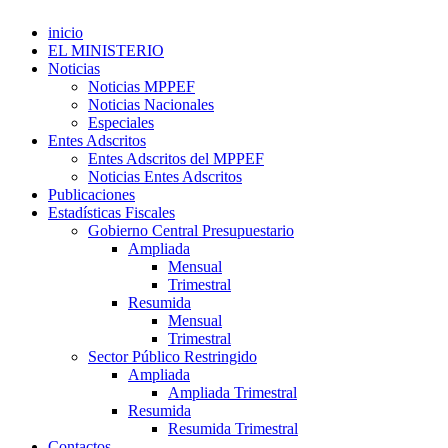
inicio
EL MINISTERIO
Noticias
Noticias MPPEF
Noticias Nacionales
Especiales
Entes Adscritos
Entes Adscritos del MPPEF
Noticias Entes Adscritos
Publicaciones
Estadísticas Fiscales
Gobierno Central Presupuestario
Ampliada
Mensual
Trimestral
Resumida
Mensual
Trimestral
Sector Público Restringido
Ampliada
Ampliada Trimestral
Resumida
Resumida Trimestral
Contactos