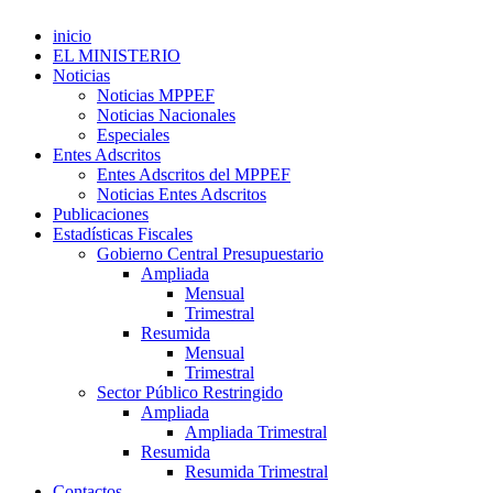
inicio
EL MINISTERIO
Noticias
Noticias MPPEF
Noticias Nacionales
Especiales
Entes Adscritos
Entes Adscritos del MPPEF
Noticias Entes Adscritos
Publicaciones
Estadísticas Fiscales
Gobierno Central Presupuestario
Ampliada
Mensual
Trimestral
Resumida
Mensual
Trimestral
Sector Público Restringido
Ampliada
Ampliada Trimestral
Resumida
Resumida Trimestral
Contactos