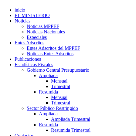
inicio
EL MINISTERIO
Noticias
Noticias MPPEF
Noticias Nacionales
Especiales
Entes Adscritos
Entes Adscritos del MPPEF
Noticias Entes Adscritos
Publicaciones
Estadísticas Fiscales
Gobierno Central Presupuestario
Ampliada
Mensual
Trimestral
Resumida
Mensual
Trimestral
Sector Público Restringido
Ampliada
Ampliada Trimestral
Resumida
Resumida Trimestral
Contactos