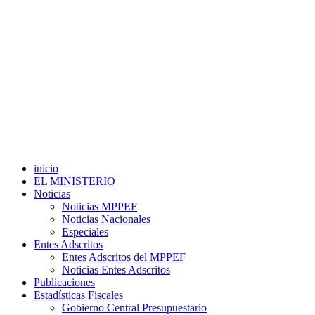
inicio
EL MINISTERIO
Noticias
Noticias MPPEF
Noticias Nacionales
Especiales
Entes Adscritos
Entes Adscritos del MPPEF
Noticias Entes Adscritos
Publicaciones
Estadísticas Fiscales
Gobierno Central Presupuestario