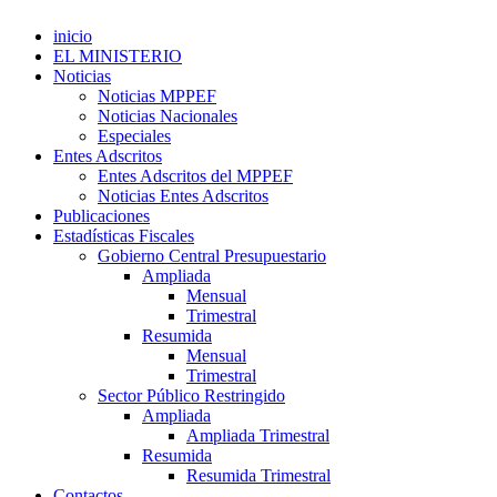
inicio
EL MINISTERIO
Noticias
Noticias MPPEF
Noticias Nacionales
Especiales
Entes Adscritos
Entes Adscritos del MPPEF
Noticias Entes Adscritos
Publicaciones
Estadísticas Fiscales
Gobierno Central Presupuestario
Ampliada
Mensual
Trimestral
Resumida
Mensual
Trimestral
Sector Público Restringido
Ampliada
Ampliada Trimestral
Resumida
Resumida Trimestral
Contactos