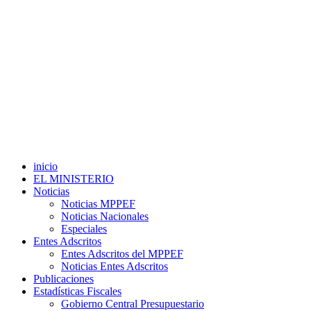
inicio
EL MINISTERIO
Noticias
Noticias MPPEF
Noticias Nacionales
Especiales
Entes Adscritos
Entes Adscritos del MPPEF
Noticias Entes Adscritos
Publicaciones
Estadísticas Fiscales
Gobierno Central Presupuestario