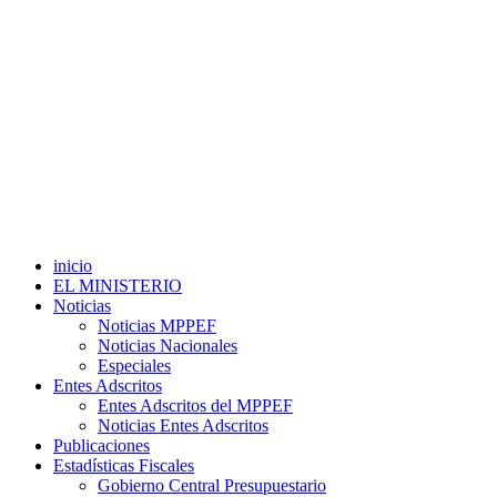
inicio
EL MINISTERIO
Noticias
Noticias MPPEF
Noticias Nacionales
Especiales
Entes Adscritos
Entes Adscritos del MPPEF
Noticias Entes Adscritos
Publicaciones
Estadísticas Fiscales
Gobierno Central Presupuestario