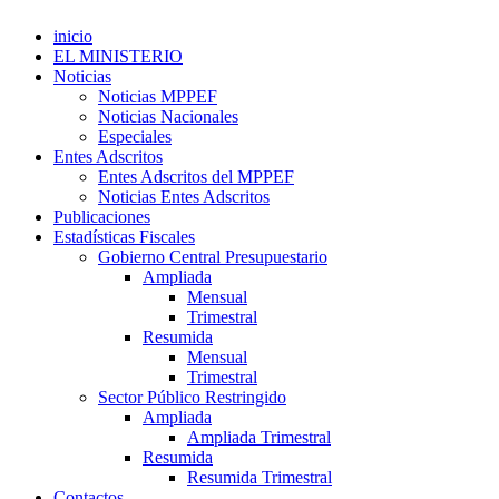
inicio
EL MINISTERIO
Noticias
Noticias MPPEF
Noticias Nacionales
Especiales
Entes Adscritos
Entes Adscritos del MPPEF
Noticias Entes Adscritos
Publicaciones
Estadísticas Fiscales
Gobierno Central Presupuestario
Ampliada
Mensual
Trimestral
Resumida
Mensual
Trimestral
Sector Público Restringido
Ampliada
Ampliada Trimestral
Resumida
Resumida Trimestral
Contactos