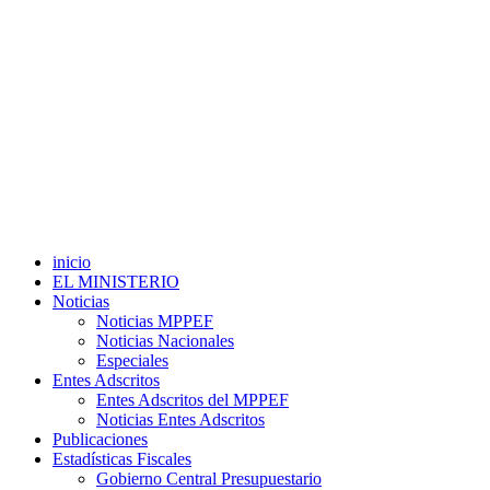
inicio
EL MINISTERIO
Noticias
Noticias MPPEF
Noticias Nacionales
Especiales
Entes Adscritos
Entes Adscritos del MPPEF
Noticias Entes Adscritos
Publicaciones
Estadísticas Fiscales
Gobierno Central Presupuestario