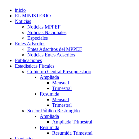
inicio
EL MINISTERIO
Noticias
Noticias MPPEF
Noticias Nacionales
Especiales
Entes Adscritos
Entes Adscritos del MPPEF
Noticias Entes Adscritos
Publicaciones
Estadísticas Fiscales
Gobierno Central Presupuestario
Ampliada
Mensual
Trimestral
Resumida
Mensual
Trimestral
Sector Público Restringido
Ampliada
Ampliada Trimestral
Resumida
Resumida Trimestral
Contactos