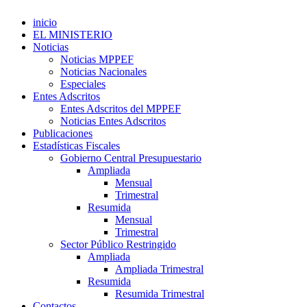
inicio
EL MINISTERIO
Noticias
Noticias MPPEF
Noticias Nacionales
Especiales
Entes Adscritos
Entes Adscritos del MPPEF
Noticias Entes Adscritos
Publicaciones
Estadísticas Fiscales
Gobierno Central Presupuestario
Ampliada
Mensual
Trimestral
Resumida
Mensual
Trimestral
Sector Público Restringido
Ampliada
Ampliada Trimestral
Resumida
Resumida Trimestral
Contactos