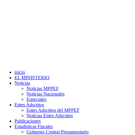
inicio
EL MINISTERIO
Noticias
Noticias MPPEF
Noticias Nacionales
Especiales
Entes Adscritos
Entes Adscritos del MPPEF
Noticias Entes Adscritos
Publicaciones
Estadísticas Fiscales
Gobierno Central Presupuestario