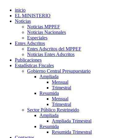
inicio
EL MINISTERIO
Noticias
Noticias MPPEF
Noticias Nacionales
Especiales
Entes Adscritos
Entes Adscritos del MPPEF
Noticias Entes Adscritos
Publicaciones
Estadísticas Fiscales
Gobierno Central Presupuestario
Ampliada
Mensual
Trimestral
Resumida
Mensual
Trimestral
Sector Público Restringido
Ampliada
Ampliada Trimestral
Resumida
Resumida Trimestral
Contactos