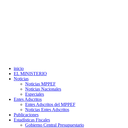
inicio
EL MINISTERIO
Noticias
Noticias MPPEF
Noticias Nacionales
Especiales
Entes Adscritos
Entes Adscritos del MPPEF
Noticias Entes Adscritos
Publicaciones
Estadísticas Fiscales
Gobierno Central Presupuestario