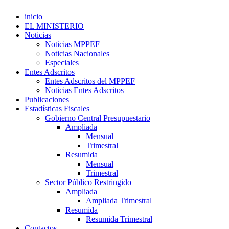
inicio
EL MINISTERIO
Noticias
Noticias MPPEF
Noticias Nacionales
Especiales
Entes Adscritos
Entes Adscritos del MPPEF
Noticias Entes Adscritos
Publicaciones
Estadísticas Fiscales
Gobierno Central Presupuestario
Ampliada
Mensual
Trimestral
Resumida
Mensual
Trimestral
Sector Público Restringido
Ampliada
Ampliada Trimestral
Resumida
Resumida Trimestral
Contactos