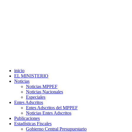
inicio
EL MINISTERIO
Noticias
Noticias MPPEF
Noticias Nacionales
Especiales
Entes Adscritos
Entes Adscritos del MPPEF
Noticias Entes Adscritos
Publicaciones
Estadísticas Fiscales
Gobierno Central Presupuestario