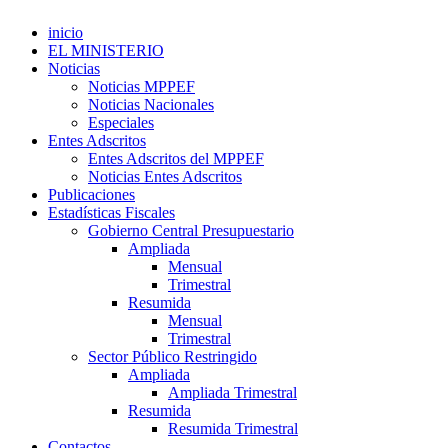
inicio
EL MINISTERIO
Noticias
Noticias MPPEF
Noticias Nacionales
Especiales
Entes Adscritos
Entes Adscritos del MPPEF
Noticias Entes Adscritos
Publicaciones
Estadísticas Fiscales
Gobierno Central Presupuestario
Ampliada
Mensual
Trimestral
Resumida
Mensual
Trimestral
Sector Público Restringido
Ampliada
Ampliada Trimestral
Resumida
Resumida Trimestral
Contactos