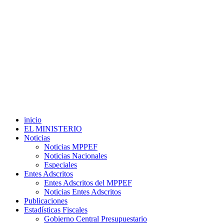
inicio
EL MINISTERIO
Noticias
Noticias MPPEF
Noticias Nacionales
Especiales
Entes Adscritos
Entes Adscritos del MPPEF
Noticias Entes Adscritos
Publicaciones
Estadísticas Fiscales
Gobierno Central Presupuestario