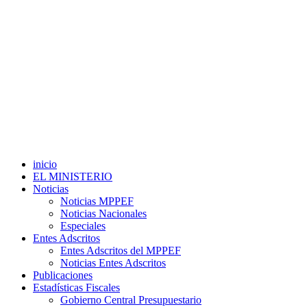
inicio
EL MINISTERIO
Noticias
Noticias MPPEF
Noticias Nacionales
Especiales
Entes Adscritos
Entes Adscritos del MPPEF
Noticias Entes Adscritos
Publicaciones
Estadísticas Fiscales
Gobierno Central Presupuestario