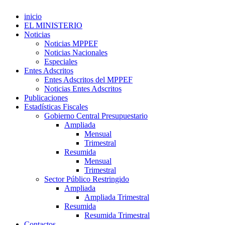
inicio
EL MINISTERIO
Noticias
Noticias MPPEF
Noticias Nacionales
Especiales
Entes Adscritos
Entes Adscritos del MPPEF
Noticias Entes Adscritos
Publicaciones
Estadísticas Fiscales
Gobierno Central Presupuestario
Ampliada
Mensual
Trimestral
Resumida
Mensual
Trimestral
Sector Público Restringido
Ampliada
Ampliada Trimestral
Resumida
Resumida Trimestral
Contactos