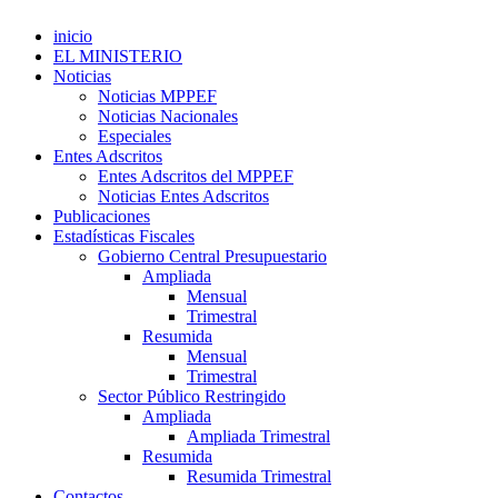
inicio
EL MINISTERIO
Noticias
Noticias MPPEF
Noticias Nacionales
Especiales
Entes Adscritos
Entes Adscritos del MPPEF
Noticias Entes Adscritos
Publicaciones
Estadísticas Fiscales
Gobierno Central Presupuestario
Ampliada
Mensual
Trimestral
Resumida
Mensual
Trimestral
Sector Público Restringido
Ampliada
Ampliada Trimestral
Resumida
Resumida Trimestral
Contactos