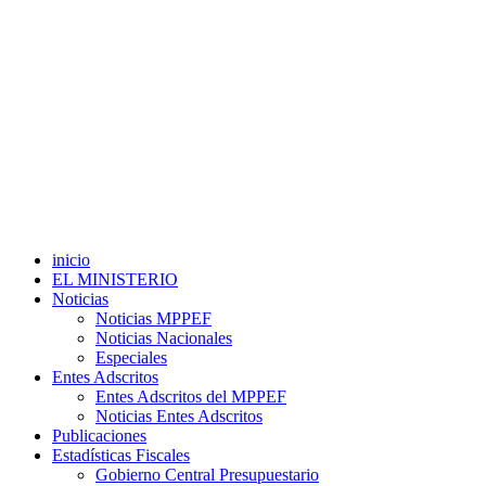
inicio
EL MINISTERIO
Noticias
Noticias MPPEF
Noticias Nacionales
Especiales
Entes Adscritos
Entes Adscritos del MPPEF
Noticias Entes Adscritos
Publicaciones
Estadísticas Fiscales
Gobierno Central Presupuestario