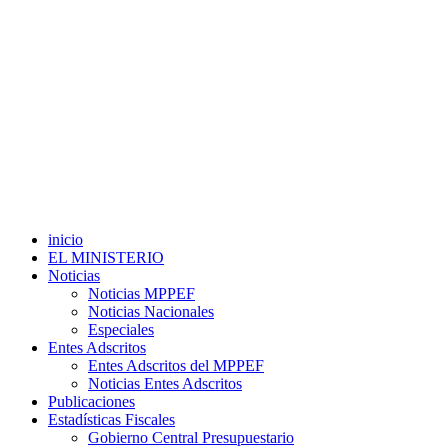
inicio
EL MINISTERIO
Noticias
Noticias MPPEF
Noticias Nacionales
Especiales
Entes Adscritos
Entes Adscritos del MPPEF
Noticias Entes Adscritos
Publicaciones
Estadísticas Fiscales
Gobierno Central Presupuestario