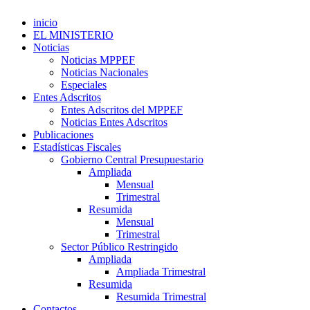
inicio
EL MINISTERIO
Noticias
Noticias MPPEF
Noticias Nacionales
Especiales
Entes Adscritos
Entes Adscritos del MPPEF
Noticias Entes Adscritos
Publicaciones
Estadísticas Fiscales
Gobierno Central Presupuestario
Ampliada
Mensual
Trimestral
Resumida
Mensual
Trimestral
Sector Público Restringido
Ampliada
Ampliada Trimestral
Resumida
Resumida Trimestral
Contactos