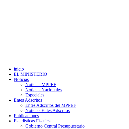
inicio
EL MINISTERIO
Noticias
Noticias MPPEF
Noticias Nacionales
Especiales
Entes Adscritos
Entes Adscritos del MPPEF
Noticias Entes Adscritos
Publicaciones
Estadísticas Fiscales
Gobierno Central Presupuestario