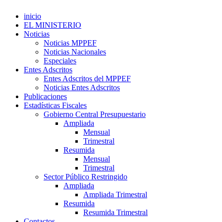
inicio
EL MINISTERIO
Noticias
Noticias MPPEF
Noticias Nacionales
Especiales
Entes Adscritos
Entes Adscritos del MPPEF
Noticias Entes Adscritos
Publicaciones
Estadísticas Fiscales
Gobierno Central Presupuestario
Ampliada
Mensual
Trimestral
Resumida
Mensual
Trimestral
Sector Público Restringido
Ampliada
Ampliada Trimestral
Resumida
Resumida Trimestral
Contactos