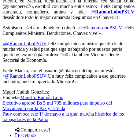
Pueblo, en Mérida, identificado en la referida red social como
@juancperez76, escribió con mucho entusiasmo: «Feliz cumpleaños
camarada, compañero, amigo y líder
@
RamonLoboPSUV
deseándote todo lo mejor camarada! Seguimos en Chavez !!».
Asimismo, @GarciaKheiner colocó «
@
RamonLoboPSUV
Feliz
Cumpleaños Ministro! Bendiciones, Chavez vive!».
«@
RamonLoboPSUV
feliz cumpleaños ministro que dio le de
mucha vida y salud para que siga trabajando por nuestra patria
querida», expresó @carolriver160 al también Vicepresidente
Sectorial de Economía.
Ivette Blanco, con el usuario @iblancosudebip, manifestó:
«
@
RamonLoboPSUV
Un muy feliz cumpleaños a ese guerrero
luchador, nuestro apreciado Ministro!».
Mppef /Judith González
Etiquetas
Ministro Ramón Lobo
Ejecutivo aprobó Bs 5 mil 705 millones para impulso del
Movimiento por la Paz y la Vida
Psuv convoca este 1º de mayo a la gran marcha histórica de los
trabajadores de la Patria
¡Compartir este!
Facebook