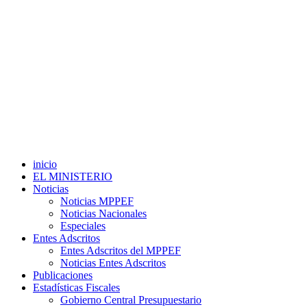
inicio
EL MINISTERIO
Noticias
Noticias MPPEF
Noticias Nacionales
Especiales
Entes Adscritos
Entes Adscritos del MPPEF
Noticias Entes Adscritos
Publicaciones
Estadísticas Fiscales
Gobierno Central Presupuestario