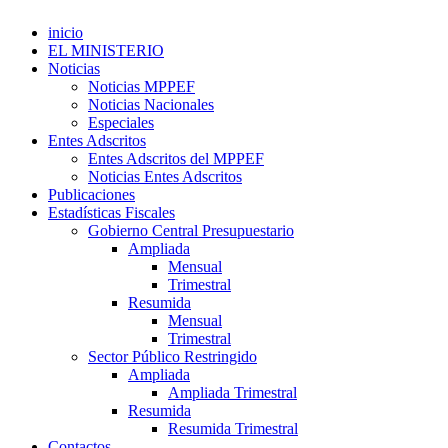
inicio
EL MINISTERIO
Noticias
Noticias MPPEF
Noticias Nacionales
Especiales
Entes Adscritos
Entes Adscritos del MPPEF
Noticias Entes Adscritos
Publicaciones
Estadísticas Fiscales
Gobierno Central Presupuestario
Ampliada
Mensual
Trimestral
Resumida
Mensual
Trimestral
Sector Público Restringido
Ampliada
Ampliada Trimestral
Resumida
Resumida Trimestral
Contactos