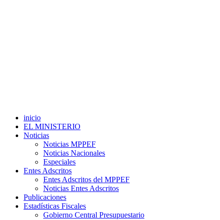
inicio
EL MINISTERIO
Noticias
Noticias MPPEF
Noticias Nacionales
Especiales
Entes Adscritos
Entes Adscritos del MPPEF
Noticias Entes Adscritos
Publicaciones
Estadísticas Fiscales
Gobierno Central Presupuestario