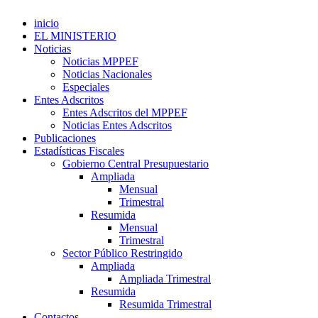
inicio
EL MINISTERIO
Noticias
Noticias MPPEF
Noticias Nacionales
Especiales
Entes Adscritos
Entes Adscritos del MPPEF
Noticias Entes Adscritos
Publicaciones
Estadísticas Fiscales
Gobierno Central Presupuestario
Ampliada
Mensual
Trimestral
Resumida
Mensual
Trimestral
Sector Público Restringido
Ampliada
Ampliada Trimestral
Resumida
Resumida Trimestral
Contactos