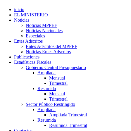
inicio
EL MINISTERIO
Noticias
Noticias MPPEF
Noticias Nacionales
Especiales
Entes Adscritos
Entes Adscritos del MPPEF
Noticias Entes Adscritos
Publicaciones
Estadísticas Fiscales
Gobierno Central Presupuestario
Ampliada
Mensual
Trimestral
Resumida
Mensual
Trimestral
Sector Público Restringido
Ampliada
Ampliada Trimestral
Resumida
Resumida Trimestral
Contactos