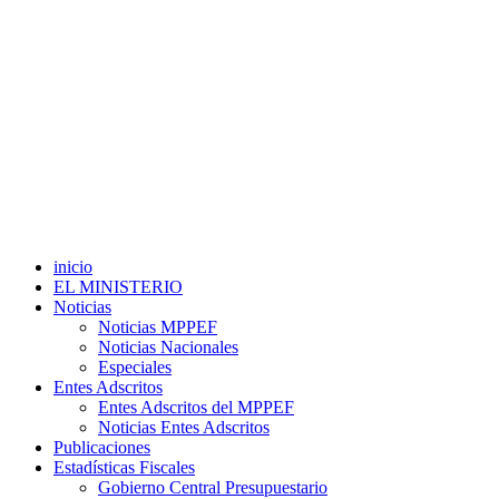
inicio
EL MINISTERIO
Noticias
Noticias MPPEF
Noticias Nacionales
Especiales
Entes Adscritos
Entes Adscritos del MPPEF
Noticias Entes Adscritos
Publicaciones
Estadísticas Fiscales
Gobierno Central Presupuestario