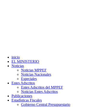
inicio
EL MINISTERIO
Noticias
Noticias MPPEF
Noticias Nacionales
Especiales
Entes Adscritos
Entes Adscritos del MPPEF
Noticias Entes Adscritos
Publicaciones
Estadísticas Fiscales
Gobierno Central Presupuestario