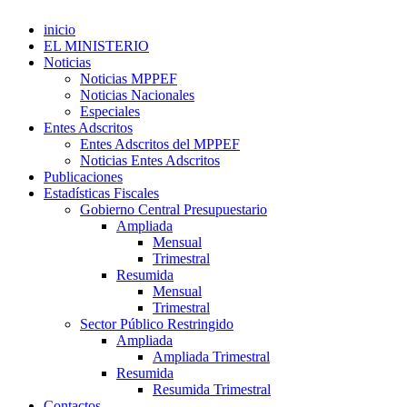
inicio
EL MINISTERIO
Noticias
Noticias MPPEF
Noticias Nacionales
Especiales
Entes Adscritos
Entes Adscritos del MPPEF
Noticias Entes Adscritos
Publicaciones
Estadísticas Fiscales
Gobierno Central Presupuestario
Ampliada
Mensual
Trimestral
Resumida
Mensual
Trimestral
Sector Público Restringido
Ampliada
Ampliada Trimestral
Resumida
Resumida Trimestral
Contactos