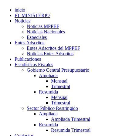
inicio
EL MINISTERIO
Noticias
Noticias MPPEF
Noticias Nacionales
Especiales
Entes Adscritos
Entes Adscritos del MPPEF
Noticias Entes Adscritos
Publicaciones
Estadísticas Fiscales
Gobierno Central Presupuestario
Ampliada
Mensual
Trimestral
Resumida
Mensual
Trimestral
Sector Público Restringido
Ampliada
Ampliada Trimestral
Resumida
Resumida Trimestral
Contactos