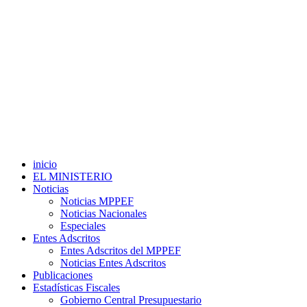
inicio
EL MINISTERIO
Noticias
Noticias MPPEF
Noticias Nacionales
Especiales
Entes Adscritos
Entes Adscritos del MPPEF
Noticias Entes Adscritos
Publicaciones
Estadísticas Fiscales
Gobierno Central Presupuestario