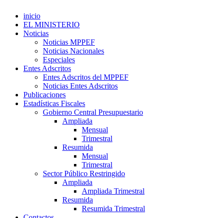
inicio
EL MINISTERIO
Noticias
Noticias MPPEF
Noticias Nacionales
Especiales
Entes Adscritos
Entes Adscritos del MPPEF
Noticias Entes Adscritos
Publicaciones
Estadísticas Fiscales
Gobierno Central Presupuestario
Ampliada
Mensual
Trimestral
Resumida
Mensual
Trimestral
Sector Público Restringido
Ampliada
Ampliada Trimestral
Resumida
Resumida Trimestral
Contactos