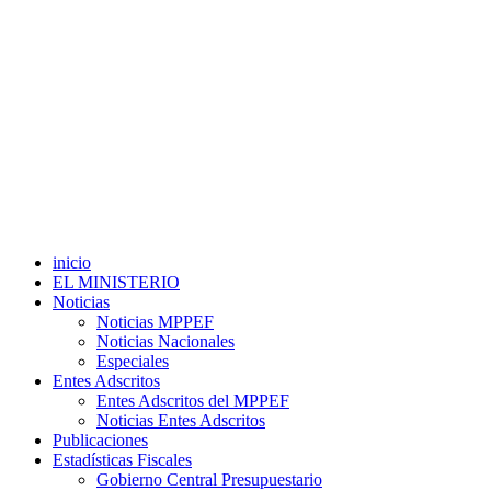
inicio
EL MINISTERIO
Noticias
Noticias MPPEF
Noticias Nacionales
Especiales
Entes Adscritos
Entes Adscritos del MPPEF
Noticias Entes Adscritos
Publicaciones
Estadísticas Fiscales
Gobierno Central Presupuestario