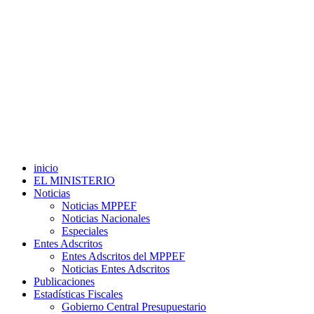
inicio
EL MINISTERIO
Noticias
Noticias MPPEF
Noticias Nacionales
Especiales
Entes Adscritos
Entes Adscritos del MPPEF
Noticias Entes Adscritos
Publicaciones
Estadísticas Fiscales
Gobierno Central Presupuestario