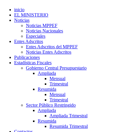
inicio
EL MINISTERIO
Noticias
Noticias MPPEF
Noticias Nacionales
Especiales
Entes Adscritos
Entes Adscritos del MPPEF
Noticias Entes Adscritos
Publicaciones
Estadísticas Fiscales
Gobierno Central Presupuestario
Ampliada
Mensual
Trimestral
Resumida
Mensual
Trimestral
Sector Público Restringido
Ampliada
Ampliada Trimestral
Resumida
Resumida Trimestral
Contactos