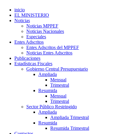
inicio
EL MINISTERIO
Noticias
Noticias MPPEF
Noticias Nacionales
Especiales
Entes Adscritos
Entes Adscritos del MPPEF
Noticias Entes Adscritos
Publicaciones
Estadísticas Fiscales
Gobierno Central Presupuestario
Ampliada
Mensual
Trimestral
Resumida
Mensual
Trimestral
Sector Público Restringido
Ampliada
Ampliada Trimestral
Resumida
Resumida Trimestral
Contactos