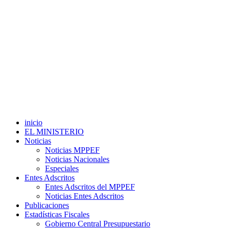
inicio
EL MINISTERIO
Noticias
Noticias MPPEF
Noticias Nacionales
Especiales
Entes Adscritos
Entes Adscritos del MPPEF
Noticias Entes Adscritos
Publicaciones
Estadísticas Fiscales
Gobierno Central Presupuestario