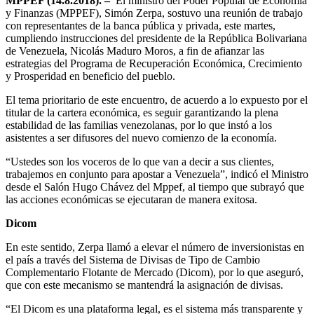
MPPEF (14.8.2018). –
El ministro del Poder Popular de Economía
y Finanzas (MPPEF), Simón Zerpa, sostuvo una reunión de trabajo
con representantes de la banca pública y privada, este martes,
cumpliendo instrucciones del presidente de la República Bolivariana
de Venezuela, Nicolás Maduro Moros, a fin de afianzar las
estrategias del Programa de Recuperación Económica, Crecimiento
y Prosperidad en beneficio del pueblo.
El tema prioritario de este encuentro, de acuerdo a lo expuesto por el
titular de la cartera económica, es seguir garantizando la plena
estabilidad de las familias venezolanas, por lo que instó a los
asistentes a ser difusores del nuevo comienzo de la economía.
“Ustedes son los voceros de lo que van a decir a sus clientes,
trabajemos en conjunto para apostar a Venezuela”, indicó el Ministro
desde el Salón Hugo Chávez del Mppef, al tiempo que subrayó que
las acciones económicas se ejecutaran de manera exitosa.
Dicom
En este sentido, Zerpa llamó a elevar el número de inversionistas en
el país a través del Sistema de Divisas de Tipo de Cambio
Complementario Flotante de Mercado (Dicom), por lo que aseguró,
que con este mecanismo se mantendrá la asignación de divisas.
“El Dicom es una plataforma legal, es el sistema más transparente y