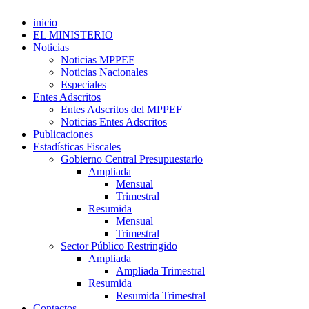
inicio
EL MINISTERIO
Noticias
Noticias MPPEF
Noticias Nacionales
Especiales
Entes Adscritos
Entes Adscritos del MPPEF
Noticias Entes Adscritos
Publicaciones
Estadísticas Fiscales
Gobierno Central Presupuestario
Ampliada
Mensual
Trimestral
Resumida
Mensual
Trimestral
Sector Público Restringido
Ampliada
Ampliada Trimestral
Resumida
Resumida Trimestral
Contactos