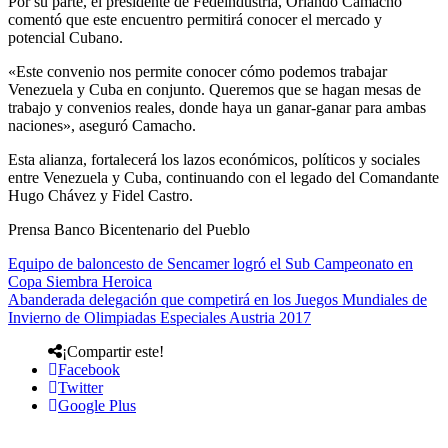
Por su parte, el presidente de Fedeindustria, Orlando Camacho
comentó que este encuentro permitirá conocer el mercado y
potencial Cubano.
«Este convenio nos permite conocer cómo podemos trabajar
Venezuela y Cuba en conjunto. Queremos que se hagan mesas de
trabajo y convenios reales, donde haya un ganar-ganar para ambas
naciones», aseguró Camacho.
Esta alianza, fortalecerá los lazos económicos, políticos y sociales
entre Venezuela y Cuba, continuando con el legado del Comandante
Hugo Chávez y Fidel Castro.
Prensa Banco Bicentenario del Pueblo
Equipo de baloncesto de Sencamer logró el Sub Campeonato en
Copa Siembra Heroica
Abanderada delegación que competirá en los Juegos Mundiales de
Invierno de Olimpiadas Especiales Austria 2017
¡Compartir este!
Facebook
Twitter
Google Plus