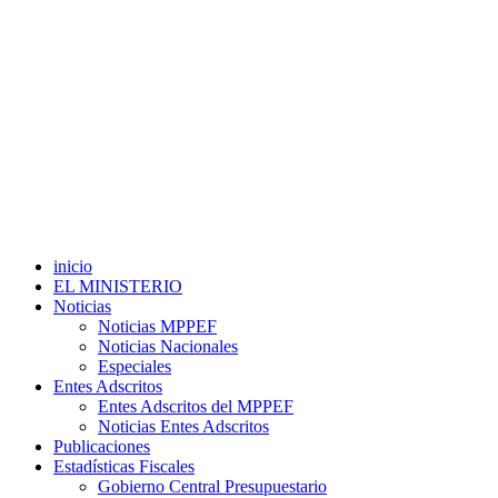
inicio
EL MINISTERIO
Noticias
Noticias MPPEF
Noticias Nacionales
Especiales
Entes Adscritos
Entes Adscritos del MPPEF
Noticias Entes Adscritos
Publicaciones
Estadísticas Fiscales
Gobierno Central Presupuestario