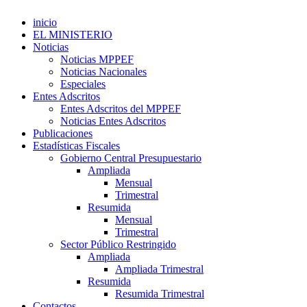
inicio
EL MINISTERIO
Noticias
Noticias MPPEF
Noticias Nacionales
Especiales
Entes Adscritos
Entes Adscritos del MPPEF
Noticias Entes Adscritos
Publicaciones
Estadísticas Fiscales
Gobierno Central Presupuestario
Ampliada
Mensual
Trimestral
Resumida
Mensual
Trimestral
Sector Público Restringido
Ampliada
Ampliada Trimestral
Resumida
Resumida Trimestral
Contactos