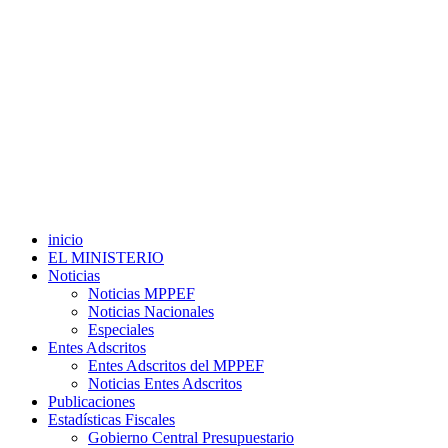
inicio
EL MINISTERIO
Noticias
Noticias MPPEF
Noticias Nacionales
Especiales
Entes Adscritos
Entes Adscritos del MPPEF
Noticias Entes Adscritos
Publicaciones
Estadísticas Fiscales
Gobierno Central Presupuestario