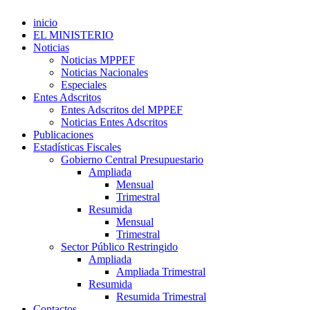
inicio
EL MINISTERIO
Noticias
Noticias MPPEF
Noticias Nacionales
Especiales
Entes Adscritos
Entes Adscritos del MPPEF
Noticias Entes Adscritos
Publicaciones
Estadísticas Fiscales
Gobierno Central Presupuestario
Ampliada
Mensual
Trimestral
Resumida
Mensual
Trimestral
Sector Público Restringido
Ampliada
Ampliada Trimestral
Resumida
Resumida Trimestral
Contactos