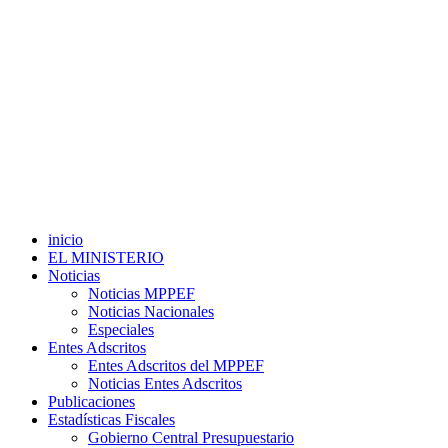
inicio
EL MINISTERIO
Noticias
Noticias MPPEF
Noticias Nacionales
Especiales
Entes Adscritos
Entes Adscritos del MPPEF
Noticias Entes Adscritos
Publicaciones
Estadísticas Fiscales
Gobierno Central Presupuestario