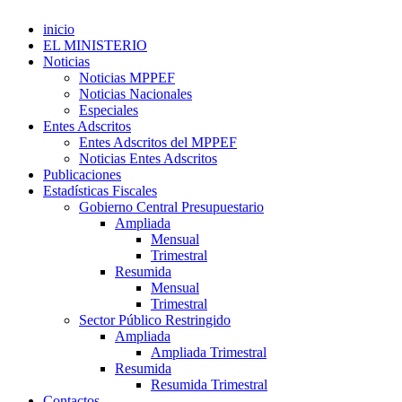
inicio
EL MINISTERIO
Noticias
Noticias MPPEF
Noticias Nacionales
Especiales
Entes Adscritos
Entes Adscritos del MPPEF
Noticias Entes Adscritos
Publicaciones
Estadísticas Fiscales
Gobierno Central Presupuestario
Ampliada
Mensual
Trimestral
Resumida
Mensual
Trimestral
Sector Público Restringido
Ampliada
Ampliada Trimestral
Resumida
Resumida Trimestral
Contactos