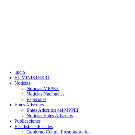
inicio
EL MINISTERIO
Noticias
Noticias MPPEF
Noticias Nacionales
Especiales
Entes Adscritos
Entes Adscritos del MPPEF
Noticias Entes Adscritos
Publicaciones
Estadísticas Fiscales
Gobierno Central Presupuestario